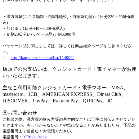
・漢方製剤(エキス顆粒
・自家製散剤・自家製丸剤)
：1日分220～550円(税
込)
・煎じ薬：1日分440～660円(税込)
・錠剤20日分(パッケージ品)：約5,000円
パッケージ品に関しましては、詳しくは商品紹介ページをご参照くださ
い。
⇒
http://kanpou-sakai.com/list/114096/
店頭でのお支払いは、クレジットカード・電子マネーがお使
いいただけます。
主なご利用可能クレジットカード・電子マネー：VISA、
mastercard、JCB、AMERICAN EXPRESS、Dinars Club、
DISCOVER、PayPay、Rakuten Pay、QUICPay、iD
⑤お問い合わせ
ご相談の際、漢方薬の飲み方等の基本的なことは丁寧にお伝えさせていた
だきますが、もしわからないことや気になることがありましたら、下記の
電話番号まで遠慮なくお電話ください。
電話番号：
0776-51-3862