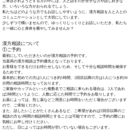
ご来店されようとする方の中には、人と話すのが苦手な方や話し好きな
方、いろいろな方がおられるでしょう。
私たちはどのような方でもお話ししやすいように、漢方相談を人と人との
コミュニケーションとして大切にしています。
少しずつで構いませんので、ゆっくりじっくりとお話しいただき、私たち
と一緒に心と身体を癒やしてみませんか？
漢方相談について
①ご予約
最初にしていただきたいのが漢方相談の予約です。
当薬局の漢方相談は予約優先となっております。
お客様をできるだけお待たせしないため、そして十分な相談時間を確保す
るためです。
基本的に初めての方は1人につき約1時間、2回目以降の方は1人につき約30
分間の相談時間となっております。
ご家族やカップルといった複数名でご相談に来られる場合は、2人であれ
ば2時間というように、人数に応じた時間でご予約をお取りします。
お薬によっては、煎じ薬などご用意にお時間をいただく場合がございます
ので、ご承知ください。
また、話したいことがたくさんあるなど、ご希望があれば2回目以降のご
相談の方も1時間の相談時間とすることは可能ですので、ご予約の際にお
気軽にお申し付けください。
ただし、日によってはお時間が空いていない場合もございます。