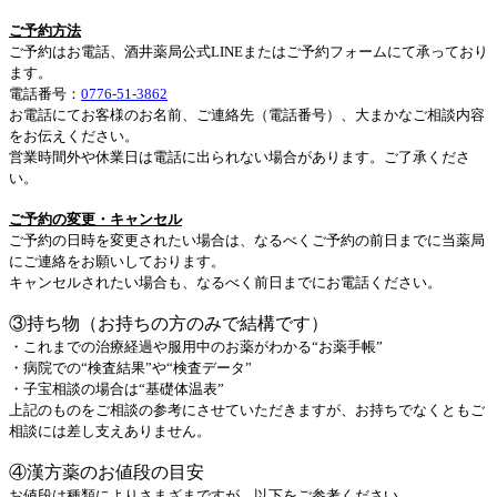
ご予約方法
ご予約はお電話、酒井薬局公式LINEまたはご予約フォームにて承っており
ます。
電話番号：
0776-51-3862
お電話にてお客様のお名前、ご連絡先（電話番号）、大まかなご相談内容
をお伝えください。
営業時間外や休業日は電話に出られない場合があります。ご了承くださ
い。
ご予約の変更・キャンセル
ご予約の日時を変更されたい場合は、なるべくご予約の前日までに当薬局
にご連絡をお願いしております。
キャンセルされたい場合も、なるべく前日までにお電話ください。
③持ち物（お持ちの方のみで結構です）
・これまでの治療経過や服用中のお薬がわかる“お薬手帳”
・病院での“検査結果”や“検査データ”
・子宝相談の場合は“基礎体温表”
上記のものをご相談の参考にさせていただきますが、お持ちでなくともご
相談には差し支えありません。
④漢方薬のお値段の目安
お値段は種類によりさまざまですが、以下をご参考ください。