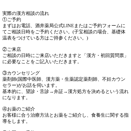
実際の漢方相談の流れ
①ご予約
まずはお電話、酒井薬局公式LINEまたはご予約フォームに
てご相談日時をご予約ください。(子宝相談の場合、基礎体
温表をつけている方はご持参ください。)
②ご来店
ご相談の日時にご来店いただきますと「漢方・初回質問票」
に必要なことをご記入いただきます。
③カウンセリング
薬剤師(国際中医師、漢方薬・生薬認定薬剤師、不妊カウン
セラー)がお話を伺います。
基本的に、望診・舌診→弁証→漢方処方を決めるという流れ
になります。
④お薬のご紹介
お客様に合う治療方法とお薬をご紹介し、食養生に関する指
導をします。