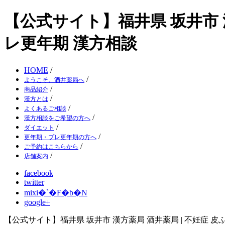
【公式サイト】福井県 坂井市 漢
レ更年期 漢方相談
HOME
/
/
ようこそ、酒井薬局へ
/
商品紹介
/
漢方とは
/
よくあるご相談
/
漢方相談をご希望の方へ
/
ダイエット
/
更年期・プレ更年期の方へ
/
ご予約はこちらから
/
店舗案内
facebook
twitter
mixi�`�F�b�N
google+
【公式サイト】福井県 坂井市 漢方薬局 酒井薬局 | 不妊症 皮