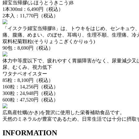
婦宝当帰膠(ふほうとうきこう)B
1本300ml：6,490円（税込）
2本入：11,770円（税込）
「イスクラ婦宝当帰膠B」は、トウキをはじめ、センキュウ
痛、腹痛、めまい、のぼせ、耳鳴り、生理不順、生理痛、冷
双料杞菊顆粒(そうりょうこぎくかりゅう)
90包：8,690円（税込）
体力中等度以下で、疲れやすく胃腸障害がなく、尿量減少又
尿、むくみ、視力低下
ワタナベオイスター
85粒：8,100円（税込）
160粒：14,256円（税込）
300粒：24,948円（税込）
600粒：47,520円（税込）
広島産牡蠣(かき)を贅沢に使用した栄養補助食品です。
天然のミネラルが豊富であるため、日常生活では十分に摂取
INFORMATION