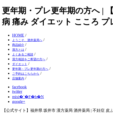
更年期・プレ更年期の方へ | 【
病 痛み ダイエット こころ 
HOME
/
/
ようこそ、酒井薬局へ
/
商品紹介
/
漢方とは
/
よくあるご相談
/
漢方相談をご希望の方へ
/
ダイエット
/
更年期・プレ更年期の方へ
/
ご予約はこちらから
/
店舗案内
facebook
twitter
mixi�`�F�b�N
google+
【公式サイト】福井県 坂井市 漢方薬局 酒井薬局 | 不妊症 皮